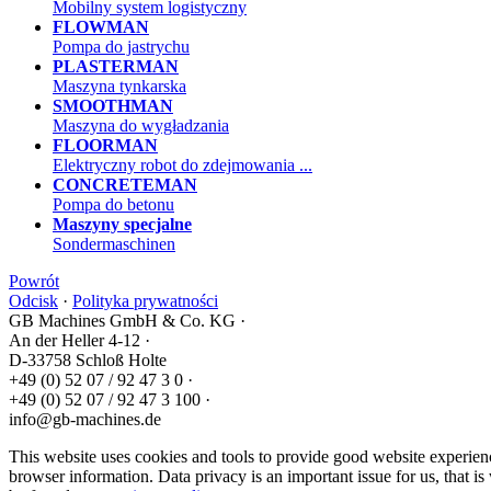
Mobilny system logistyczny
FLOWMAN
Pompa do jastrychu
PLASTERMAN
Maszyna tynkarska
SMOOTHMAN
Maszyna do wygładzania
FLOORMAN
Elektryczny robot do zdejmowania ...
CONCRETEMAN
Pompa do betonu
Maszyny specjalne
Sondermaschinen
Powrót
Odcisk
·
Polityka prywatności
GB Machines GmbH & Co. KG
·
An der Heller 4-12
·
D-33758 Schloß Holte
+49 (0) 52 07 / 92 47 3 0
·
+49 (0) 52 07 / 92 47 3 100
·
info@gb-machines.de
This website uses cookies and tools to provide good website experienc
browser information. Data privacy is an important issue for us, that 