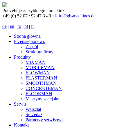
Potrzebujesz szybkiego kontaktu?
+49 (0) 52 07 / 92 47 3 - 0
•
info@gb-machines.de
de
|
en
|
ro
|
pl
|
fr
Strona główna
Przedsiębiorstwo
Zespół
Struktura firmy
Produkty
MIXMAN
MOBILEMAN
FLOWMAN
PLASTERMAN
SMOOTHMAN
CONCRETEMAN
FLOORMAN
Maszyny specjalne
Serwis
Warsztat
Sprzedaż
Partnerzy serwisowi
Kontakt