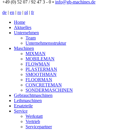
+49 (0) 52 07 / 92 47 3 - 0
•
info@gb-machines.de
de
|
en
|
ro
|
pl
|
fr
Home
Aktuelles
Unternehmen
Team
Unternehmensstruktur
Maschinen
MIXMAN
MOBILEMAN
FLOWMAN
PLASTERMAN
SMOOTHMAN
FLOORMAN
CONCRETEMAN
SONDERMASCHINEN
Gebrauchtmaschinen
Leihmaschinen
Ersatzteile
Service
Werkstatt
Vertrieb
Servicepartner