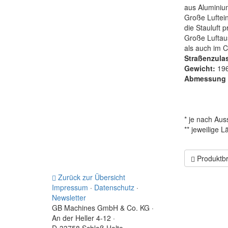
aus Aluminium
Große Luftein
die Stauluft 
Große Luftau
als auch im C
Straßenzul
Gewicht:
196
Abmessung 
* je nach Aus
** jeweilige 
Produktbr
Zurück zur Übersicht
Impressum
·
Datenschutz
·
Newsletter
GB Machines GmbH & Co. KG
·
An der Heller 4-12
·