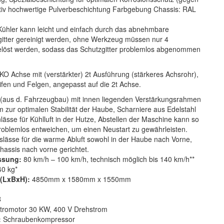
tativ hochwertige Pulverbeschichtung Farbgebung Chassis: RAL
Kühler kann leicht und einfach durch das abnehmbare
gitter gereinigt werden, ohne Werkzeug müssen nur 4
löst werden, sodass das Schutzgitter problemlos abgenommen
KO Achse mit (verstärkter) 2t Ausführung (stärkeres Achsrohr),
ifen und Felgen, angepasst auf die 2t Achse.
(aus d. Fahrzeugbau) mit innen liegenden Verstärkungsrahmen
 zur optimalen Stabilität der Haube, Scharniere aus Edelstahl
lässe für Kühlluft in der Hutze, Abstellen der Maschine kann so
problemlos entweichen, um einen Neustart zu gewährleisten.
slässe für die warme Abluft sowohl in der Haube nach Vorne,
hassis nach vorne gerichtet.
assung:
80 km/h – 100 km/h, technisch möglich bis 140 km/h**
0 kg*
(LxBxH):
4850mm x 1580mm x 1550mm
B
ktromotor 30 KW, 400 V Drehstrom
:
Schraubenkompressor