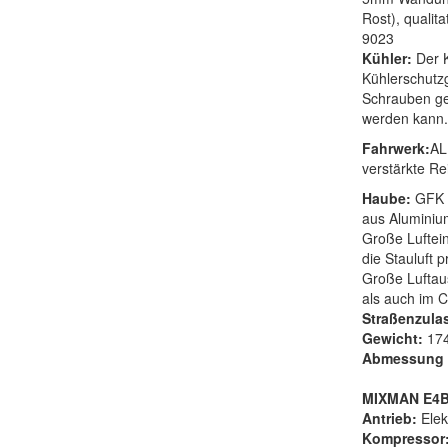
Rost), quali
9023
Kühler:
Der 
Kühlerschutz
Schrauben ge
werden kann.
Fahrwerk:
AL
verstärkte Re
Haube:
GFK 
aus Aluminium
Große Luftein
die Stauluft 
Große Luftau
als auch im C
Straßenzul
Gewicht:
174
Abmessung 
MIXMAN E4
Antrieb:
Ele
Kompressor