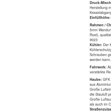
Druck-Misch
Herstellung m
Kesselabgang
Einfüllhöhe:
Rahmen / Ch
5mm Wandung,
Rost), quali
9023
Kühler:
Der 
Kühlerschutz
Schrauben ge
werden kann.
Fahrwerk:
AL
verstärkte Re
Haube:
GFK 
aus Aluminium
Große Luftein
die Stauluft 
Große Luftau
als auch im C
Straßenzul