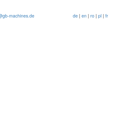
o@gb-machines.de
de
|
en
|
ro
|
pl
|
fr