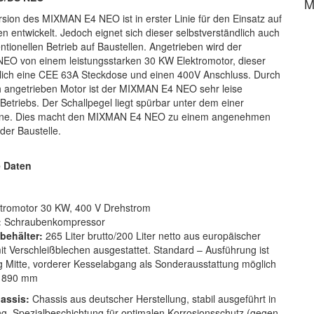
M
rsion des MIXMAN E4 NEO ist in erster Linie für den Einsatz auf
n entwickelt. Jedoch eignet sich dieser selbstverständlich auch
ntionellen Betrieb auf Baustellen. Angetrieben wird der
O von einem leistungsstarken 30 KW Elektromotor, dieser
iglich eine CEE 63A Steckdose und einen 400V Anschluss. Durch
ch angetrieben Motor ist der MIXMAN E4 NEO sehr leise
etriebs. Der Schallpegel liegt spürbar unter dem einer
ine. Dies macht den MIXMAN E4 NEO zu einem angenehmen
eder Baustelle.
 Daten
ktromotor 30 KW, 400 V Drehstrom
:
Schraubenkompressor
behälter:
265 Liter brutto/200 Liter netto aus europäischer
it Verschleißblechen ausgestattet. Standard – Ausführung ist
 Mitte, vorderer Kesselabgang als Sonderausstattung möglich
890 mm
assis:
Chassis aus deutscher Herstellung, stabil ausgeführt in
 Spezialbeschichtung für optimalen Korrosionsschutz (gegen