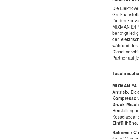
Die Elektrove
Großbaustelle
für den konve
MIXMAN E4 NE
benötigt led
den elektris
während des B
Dieselmasch
Partner auf j
Teschnische
MIXMAN E4
Antrieb:
Ele
Kompressor
Druck-Misch
Herstellung m
Kesselabgang
Einfüllhöhe:
Rahmen / Ch
5mm Wandung,