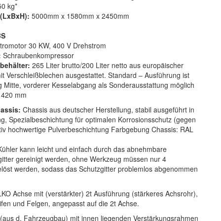
0 kg*
(LxBxH):
5000mm x 1580mm x 2450mm
BS
ktromotor 30 KW, 400 V Drehstrom
:
Schraubenkompressor
behälter:
265 Liter brutto/200 Liter netto aus europäischer
it Verschleißblechen ausgestattet. Standard – Ausführung ist
 Mitte, vorderer Kesselabgang als Sonderausstattung möglich
420 mm
assis:
Chassis aus deutscher Herstellung, stabil ausgeführt in
 Spezialbeschichtung für optimalen Korrosionsschutz (gegen
tativ hochwertige Pulverbeschichtung Farbgebung Chassis: RAL
Kühler kann leicht und einfach durch das abnehmbare
gitter gereinigt werden, ohne Werkzeug müssen nur 4
löst werden, sodass das Schutzgitter problemlos abgenommen
KO Achse mit (verstärkter) 2t Ausführung (stärkeres Achsrohr),
ifen und Felgen, angepasst auf die 2t Achse.
(aus d. Fahrzeugbau) mit innen liegenden Verstärkungsrahmen