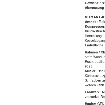
Gewicht:
185
Abmessung 
MIXMAN E4
Antrieb:
Ele
Kompressor
Druck-Misch
Herstellung m
Kesselabgang
Einfüllhöhe:
Rahmen / Ch
5mm Wandung,
Rost), quali
9023
Kühler:
Der 
Kühlerschutz
Schrauben ge
werden kann.
Fahrwerk:
AL
verstärkte Re
Haube:
GFK 