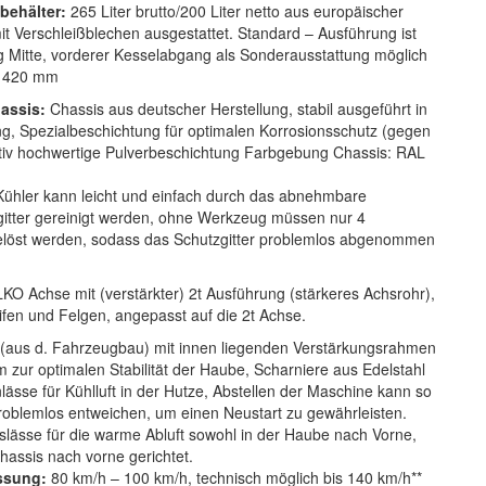
behälter:
265 Liter brutto/200 Liter netto aus europäischer
it Verschleißblechen ausgestattet. Standard – Ausführung ist
 Mitte, vorderer Kesselabgang als Sonderausstattung möglich
420 mm
assis:
Chassis aus deutscher Herstellung, stabil ausgeführt in
 Spezialbeschichtung für optimalen Korrosionsschutz (gegen
tativ hochwertige Pulverbeschichtung Farbgebung Chassis: RAL
Kühler kann leicht und einfach durch das abnehmbare
gitter gereinigt werden, ohne Werkzeug müssen nur 4
löst werden, sodass das Schutzgitter problemlos abgenommen
KO Achse mit (verstärkter) 2t Ausführung (stärkeres Achsrohr),
ifen und Felgen, angepasst auf die 2t Achse.
(aus d. Fahrzeugbau) mit innen liegenden Verstärkungsrahmen
 zur optimalen Stabilität der Haube, Scharniere aus Edelstahl
lässe für Kühlluft in der Hutze, Abstellen der Maschine kann so
problemlos entweichen, um einen Neustart zu gewährleisten.
slässe für die warme Abluft sowohl in der Haube nach Vorne,
hassis nach vorne gerichtet.
assung:
80 km/h – 100 km/h, technisch möglich bis 140 km/h**