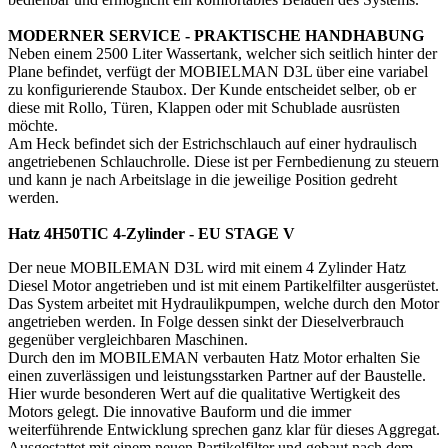
MODERNER SERVICE - PRAKTISCHE HANDHABUNG
Neben einem 2500 Liter Wassertank, welcher sich seitlich hinter der
Plane befindet, verfügt der MOBIELMAN D3L über eine variabel
zu konfigurierende Staubox. Der Kunde entscheidet selber, ob er
diese mit Rollo, Türen, Klappen oder mit Schublade ausrüsten
möchte.
Am Heck befindet sich der Estrichschlauch auf einer hydraulisch
angetriebenen Schlauchrolle. Diese ist per Fernbedienung zu steuern
und kann je nach Arbeitslage in die jeweilige Position gedreht
werden.
Hatz 4H50TIC 4-Zylinder - EU STAGE V
Der neue MOBILEMAN D3L wird mit einem 4 Zylinder Hatz
Diesel Motor angetrieben und ist mit einem Partikelfilter ausgerüstet.
Das System arbeitet mit Hydraulikpumpen, welche durch den Motor
angetrieben werden. In Folge dessen sinkt der Dieselverbrauch
gegenüber vergleichbaren Maschinen.
Durch den im MOBILEMAN verbauten Hatz Motor erhalten Sie
einen zuverlässigen und leistungsstarken Partner auf der Baustelle.
Hier wurde besonderen Wert auf die qualitative Wertigkeit des
Motors gelegt. Die innovative Bauform und die immer
weiterführende Entwicklung sprechen ganz klar für dieses Aggregat.
Ausgestattet mit einem neuen Partikelfilter und gebaut nach dem