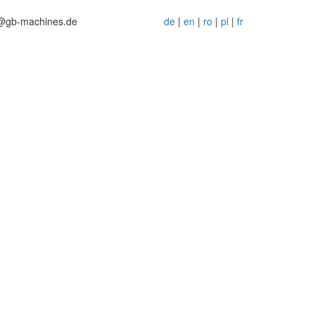
@gb-machines.de
de
|
en
|
ro
|
pl
|
fr