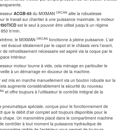
ransparente.
ORCAN
resseur
ACGB-65
du MIXMAN
allie la robustesse
ur le travail sur chantier à une puissance maximale, le moteur
4H50TICD
est le seul à pouvoir être utilisé jusqu'à un régime
850 tr/min.
ORCAN
extrême, le MIXMAN
fonctionne à pleine puissance. L'air
 est évacué idéalement par le capot et le châssis vers l'avant,
ir de refroidissement nécessaire est aspiré via la coque par le
pace intérieur.
esseur moteur tourne à vide, cela ménage en particulier le
 veille à un démarrage en douceur de la machine.
 est mis en marche manuellement via un bouton robuste sur la
la augmente considérablement la sécurité du nouveau
AN
et offre toujours à l'utilisateur le contrôle intégral de la
pneumatique spéciale, conçue pour le fonctionnement de
t que le débit d'air complet soit toujours disponible pour le
 la chape. Un manomètre placé dans le compartiment machine
e contrôler à tout moment la puissance hydraulique de
 manomètre visible de l'extérieur vous permet de toujours