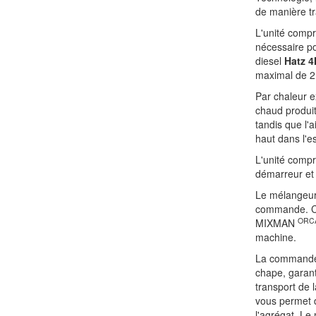
de manière t
L'unité comp
nécessaire po
diesel
Hatz 
maximal de 2 
Par chaleur 
chaud produit
tandis que l'a
haut dans l'es
L'unité compr
démarreur et
Le mélangeur
commande. Ce
ORC
MIXMAN
machine.
La commande 
chape, garanti
transport de
vous permet d
l'agrégat. Le