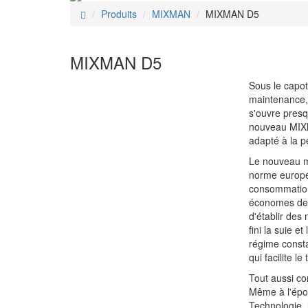
Produits
MIXMAN
MIXMAN D5
MIXMAN D5
Sous le capot
maintenance,
s'ouvre presq
nouveau MI
adapté à la pe
Le nouveau m
norme europé
consommation 
économes de 
d'établir des
fini la suie 
régime consta
qui facilite le
Tout aussi co
Même à l'épo
Technologie, 