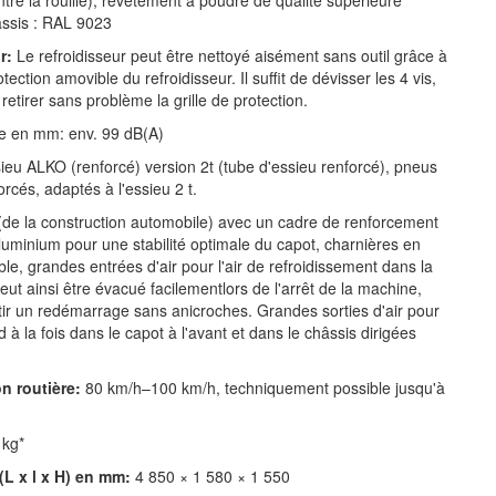
ntre la rouille), revêtement à poudre de qualité supérieure
âssis : RAL 9023
r:
Le refroidisseur peut être nettoyé aisément sans outil grâce à
rotection amovible du refroidisseur. Il suffit de dévisser les 4 vis,
retirer sans problème la grille de protection.
e en mm: env. 99 dB(A)
eu ALKO (renforcé) version 2t (tube d'essieu renforcé), pneus
orcés, adaptés à l'essieu 2 t.
de la construction automobile) avec un cadre de renforcement
aluminium pour une stabilité optimale du capot, charnières en
ble, grandes entrées d'air pour l'air de refroidissement dans la
peut ainsi être évacué facilementlors de l'arrêt de la machine,
tir un redémarrage sans anicroches. Grandes sorties d'air pour
d à la fois dans le capot à l'avant et dans le châssis dirigées
n routière:
80 km/h–100 km/h, techniquement possible jusqu'à
 kg*
L x l x H) en mm:
4 850 × 1 580 × 1 550