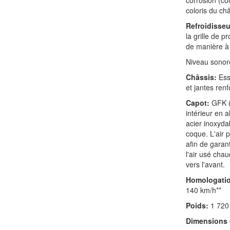
corrosion (co
coloris du ch
Refroidisseu
la grille de p
de manière à 
Niveau sonor
Châssis:
Essi
et jantes renf
Capot:
GFK (
intérieur en 
acier inoxyda
coque. L'air 
afin de garan
l'air usé chau
vers l'avant.
Homologatio
140 km/h**
Poids:
1 720
Dimensions (