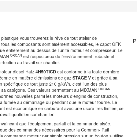
 plastique vous trouverez le rêve de tout atelier de
P
 tous les composants sont aisément accessibles, le capot GFK
ue entièrement au dessus de l'unité moteur et compresseur. Le
ORCAN
XMAN
est respectueux de l'environnement, robuste et
rfection au travail sur chantier.
oteur diesel Hatz
4H50TICD
est conforme à la toute dernière
enne en matière d'émissions de gaz
STAGE V
et grâce à sa
spécifique de tout juste 210 g/kWh, c'est l'un des plus
ORCAN
sa catégorie. Ces valeurs permettent au MIXMAN
 normes nouvelles parmi les moteurs d'engins de construction,
et la fumée au démarrage ou pendant que le moteur tourne. Le
nt est économique en carburant avec une usure très limitée, ce
 travail quotidien sur chantier.
nvaincant que l'équipement parfait et la commande aisée.
que des commandes nécessaires pour la Common- Rail
la commande moteur par simple pression sur un bouton s'utilise